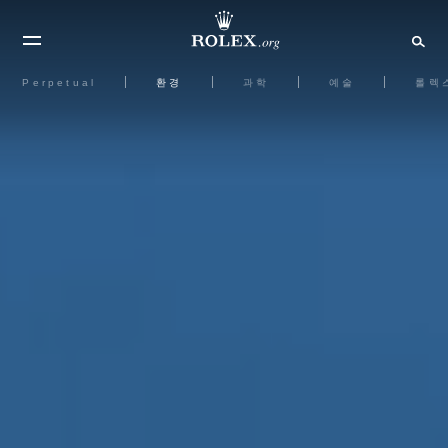
Perpetual
환경
과학
예술
롤렉