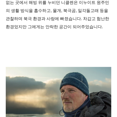
없는 곳에서 해빙 위를 누비던 니클렌은 이누이트 원주민
의 생활 방식을 흡수하고, 물개, 북극곰, 일각돌고래 등을
관찰하며 북극 환경과 사랑에 빠졌습니다. 차갑고 험난한
환경었지만 그에게는 안락한 공간이 되어주었습니다.
메
인
바
컨
닥
텐
글
츠
로
로
이
이
동
동