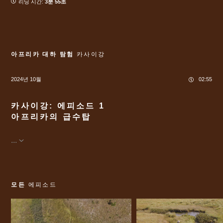
리딩 시간:
3분 55초
아프리카 대하 탐험
카사이강
2024년 10월
02:55
카사이강: 에피소드 1
아프리카의 급수탑
...
모든
에피소드
메
인
바
컨
닥
텐
글