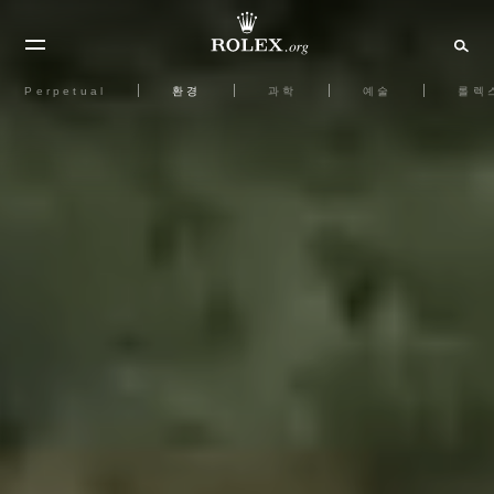
Perpetual
환경
과학
예술
롤렉