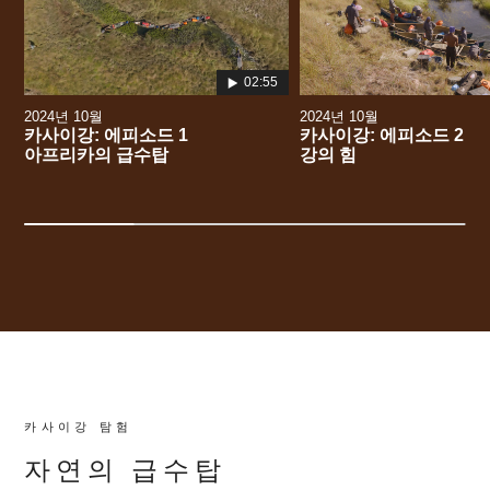
츠
로
로
이
이
동
동
02:55
2024년 10월
2024년 10월
카사이강: 에피소드 1
카사이강: 에피소드 2
아프리카의 급수탑
강의 힘
카사이강 탐험
자연의 급수탑