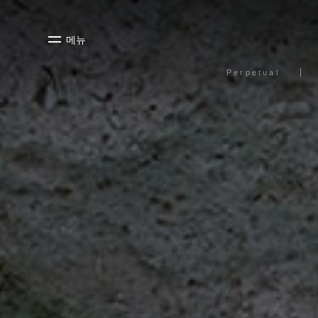
메뉴
Perpetual