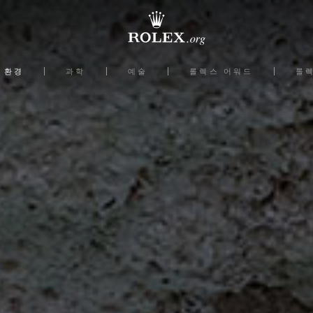
환경
과학
예술
롤렉스 어워드
롤