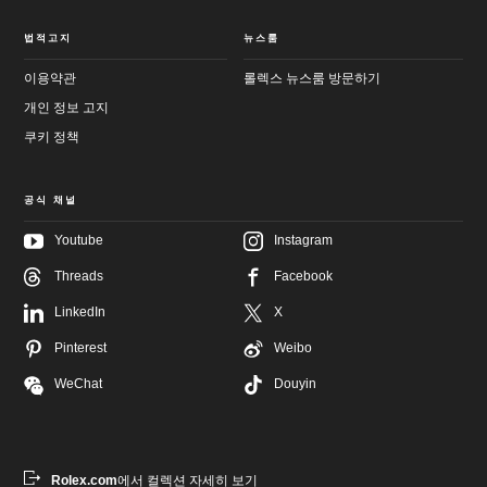
법적고지
뉴스룸
이용약관
롤렉스 뉴스룸 방문하기
개인 정보 고지
쿠키 정책
공식 채널
Youtube
Instagram
메
Threads
Facebook
인
바
컨
닥
LinkedIn
X
텐
글
츠
로
로
이
Pinterest
Weibo
이
동
동
WeChat
Douyin
Rolex.com
에서 컬렉션 자세히 보기