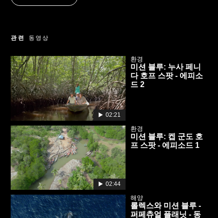
관련
동영상
환경
미션 블루: 누사 페니
다 호프 스팟 - 에피소
드 2
02:21
환경
미션 블루: 켑 군도 호
프 스팟 - 에피소드 1
02:44
해양
롤렉스와 미션 블루 -
퍼페츄얼 플래닛 - 동