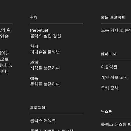
주제
모든 프로젝트
의 위
Perpetual
모든 기사 및 동
 있습
롤렉스 설립 정신
환경
퍼페츄얼 플래닛
뛰어넘
법적고지
탕으로
과학
됩니다.
이용약관
지식을 보존하다
니다.
개인 정보 고지
예술
문화를 보존하다
쿠키 정책
프로그램
뉴스룸
롤렉스 어워드
메
롤렉스 뉴스룸 
인
바