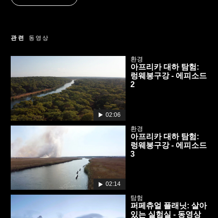
관련
동영상
환경
아프리카 대하 탐험:
렁웨봉구강 - 에피소드
2
02:06
환경
아프리카 대하 탐험:
렁웨봉구강 - 에피소드
3
02:14
탐험
퍼페츄얼 플래닛: 살아
있는 실험실 - 동영상