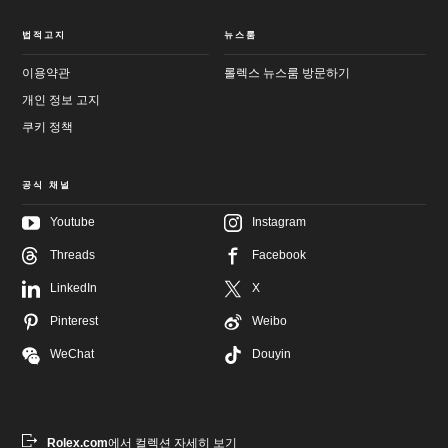
법적고지
뉴스룸
이용약관
롤렉스 뉴스룸 방문하기
개인 정보 고지
쿠키 정책
공식 채널
Youtube
Instagram
메
Threads
Facebook
인
바
컨
닥
LinkedIn
X
텐
글
츠
로
로
이
Pinterest
Weibo
이
동
동
WeChat
Douyin
Rolex.com
에서 컬렉션 자세히 보기