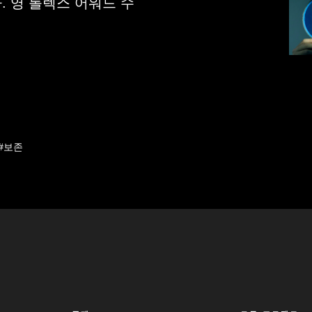
 영 롤렉스 어워드 수
#보존