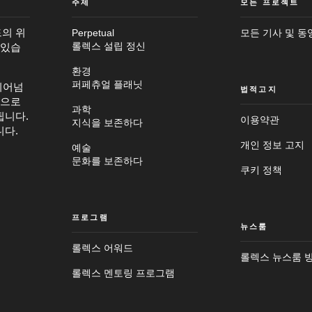
주제
모든 프로젝트
의 위
Perpetual
모든 기사 및 동
 있습
롤렉스 설립 정신
환경
퍼페츄얼 플래닛
뛰어넘
법적고지
탕으로
과학
됩니다.
이용약관
지식을 보존하다
니다.
개인 정보 고지
예술
문화를 보존하다
쿠키 정책
프로그램
뉴스룸
롤렉스 어워드
롤렉스 뉴스룸 
메
인
바
롤렉스 멘토링 프로그램
컨
닥
텐
글
츠
로