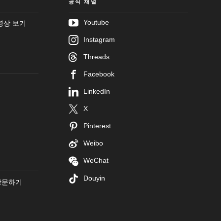
공식 채널
Youtube
영상 보기
Instagram
Threads
Facebook
LinkedIn
X
Pinterest
Weibo
WeChat
Douyin
방문하기