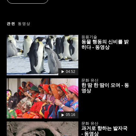
관련
동영상
응용기술
동물 행동의 신비를 밝
히다 - 동영상
04:52
문화 유산
한 땀 한 땀이 모여 - 동
영상
05:16
문화 유산
과거로 향하는 발자국
- 동영상