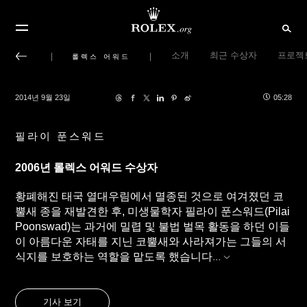
소개
최근 수상자
프로젝
롤렉스 어워드
2014년 9월 23일
05:28
필라이 푼스워드
2006년 롤렉스 어워드 수상자
황폐해진 태국 열대우림에서 멸종된 것으로 여겨졌던 코
뿔새 종을 재발견한 후, 미생물학자 필라이 푼스워드(Pilai
Poonswad)는 과거에 밀렵 및 불법 벌목 활동을 하던 이들
이 아름다운 자태를 지닌 코뿔새와 사라져가는 그들의 서
식지를 보호하는 역할을 맡도록 했습니다
...
기사 보기