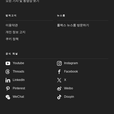
모든 기사 및 동영상 보기
법적고지
뉴스룸
이용약관
롤렉스 뉴스룸 방문하기
개인 정보 고지
쿠키 정책
공식 채널
Youtube
Instagram
메
Threads
Facebook
인
바
컨
닥
텐
글
LinkedIn
X
츠
로
로
이
Pinterest
Weibo
이
동
동
WeChat
Douyin