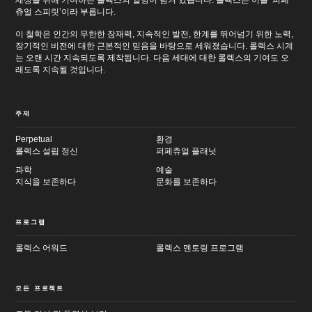
세상을 위해 기여하는 롤렉스의 열망이 담겨 있습니다. 롤렉스는 이를 ‘퍼페
츄얼 스피릿’이라 부릅니다.
이 철학은 인간의 무한한 잠재력, 지속적인 발전, 한계를 뛰어넘기 위한 노력,
장기적인 비전에 대한 근본적인 믿음을 바탕으로 세워졌습니다. 롤렉스 시계
는 오랜 시간 지속되도록 제작됩니다. 다음 세대에 대한 롤렉스의 기여도 오
래도록 지속될 것입니다.
주제
Perpetual
환경
롤렉스 설립 정신
퍼페츄얼 플래닛
과학
예술
지식을 보존하다
문화를 보존하다
프로그램
롤렉스 어워드
롤렉스 멘토링 프로그램
모든 프로젝트