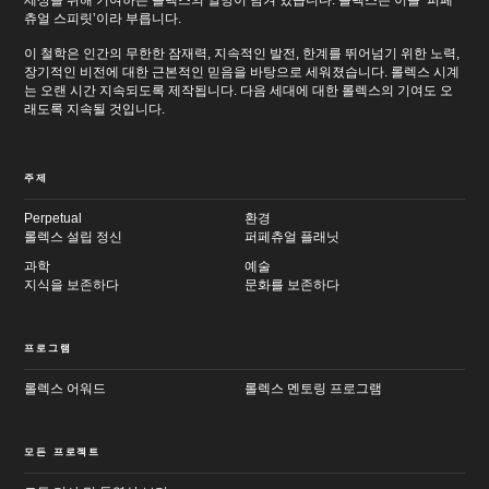
세상을 위해 기여하는 롤렉스의 열망이 담겨 있습니다. 롤렉스는 이를 ‘퍼페
츄얼 스피릿’이라 부릅니다.
이 철학은 인간의 무한한 잠재력, 지속적인 발전, 한계를 뛰어넘기 위한 노력,
장기적인 비전에 대한 근본적인 믿음을 바탕으로 세워졌습니다. 롤렉스 시계
는 오랜 시간 지속되도록 제작됩니다. 다음 세대에 대한 롤렉스의 기여도 오
래도록 지속될 것입니다.
주제
Perpetual
환경
롤렉스 설립 정신
퍼페츄얼 플래닛
과학
예술
지식을 보존하다
문화를 보존하다
프로그램
롤렉스 어워드
롤렉스 멘토링 프로그램
모든 프로젝트