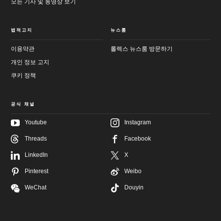
모든 기사 및 동영상 보기
법적고지
뉴스룸
이용약관
롤렉스 뉴스룸 방문하기
개인 정보 고지
쿠키 정책
공식 채널
Youtube
Instagram
메
Threads
Facebook
인
바
컨
닥
텐
글
LinkedIn
X
츠
로
로
이
Pinterest
Weibo
이
동
동
WeChat
Douyin