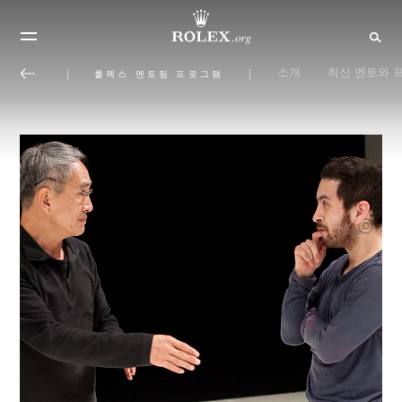
소개
최신 멘토와 
롤렉스 멘토링 프로그램