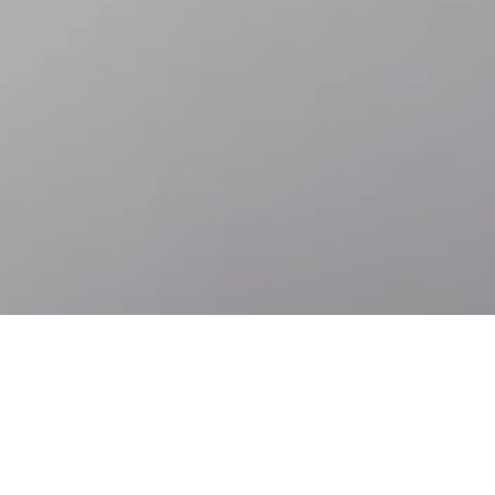
메
인
바
컨
닥
텐
글
츠
로
로
이
이
동
동
접근성
언어
ROLEX.ORG에 대해
롤렉스 크라운의 이면에는 전 세계적으로 사랑받는 브랜드의 위치와 더 나은