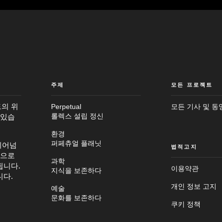
주제
모든 프로젝트
의 위
Perpetual
모든 기사 및 동
 있습
롤렉스 설립 정신
환경
퍼페츄얼 플래닛
뛰어넘
법적고지
탕으로
과학
됩니다.
이용약관
지식을 보존하다
니다.
개인 정보 고지
예술
문화를 보존하다
쿠키 정책