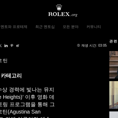
 멘토와 프로테제
최근 멘토십
모든 분야
커뮤니티
관련
재생 시간:
03:05
르틴
픈 카테고리
)는 수상 경력에 빛나는 뮤지
e Heights)’ 이후 영화 데
 멘토링 프로그램을 통해 그
gustina San