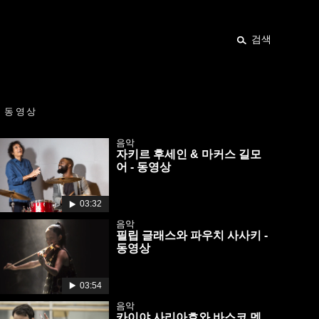
검색
동영상
음악
자키르 후세인 & 마커스 길모
어 - 동영상
03:32
음악
필립 글래스와 파우치 사사키 -
동영상
03:54
음악
카이야 사리아호와 바스코 멘