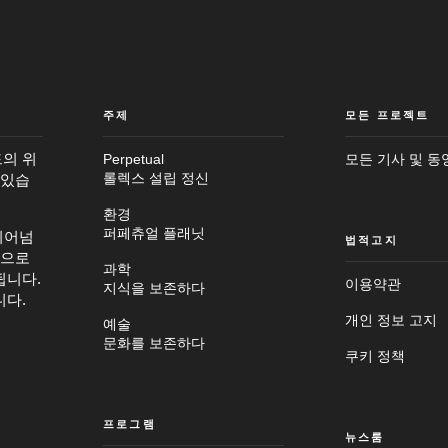
주제
모든 프로젝트
의 위
Perpetual
모든 기사 및 동
 있습
롤렉스 설립 정신
환경
퍼페츄얼 플래닛
뛰어넘
법적고지
탕으로
과학
됩니다.
이용약관
지식을 보존하다
니다.
개인 정보 고지
예술
문화를 보존하다
쿠키 정책
프로그램
뉴스룸