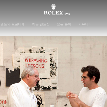
 멘토와 프로테제
최근 멘토십
모든 분야
커뮤니티