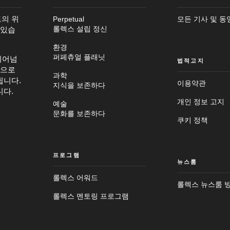
의 위
Perpetual
모든 기사 및 동
 있습
롤렉스 설립 정신
환경
퍼페츄얼 플래닛
뛰어넘
법적고지
탕으로
과학
됩니다.
이용약관
지식을 보존하다
니다.
메
개인 정보 고지
예술
인
바
문화를 보존하다
컨
닥
쿠키 정책
텐
글
츠
로
로
이
이
동
프로그램
동
뉴스룸
롤렉스 어워드
롤렉스 뉴스룸 
롤렉스 멘토링 프로그램