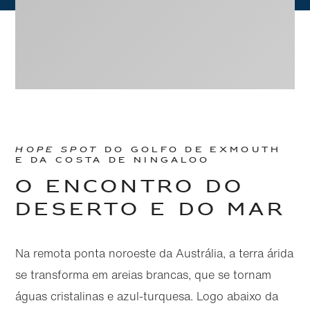
Ir
Ir
diretamente
diretamente
para o
para o
DO GOLFO DE EXMOUTH
HOPE SPOT
conteúdo
rodapé
E DA COSTA DE NINGALOO
principal
O ENCONTRO DO
DESERTO E DO MAR
Na remota ponta noroeste da Austrália, a terra árida
se transforma em areias brancas, que se tornam
águas cristalinas e azul-turquesa. Logo abaixo da