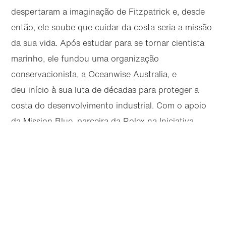
despertaram a imaginação de Fitzpatrick e, desde
então, ele soube que cuidar da costa seria a missão
da sua vida. Após estudar para se tornar cientista
marinho, ele fundou uma organização
conservacionista, a Oceanwise Australia, e
deu início à sua luta de décadas para proteger a
costa do desenvolvimento industrial. Com o apoio
da Mission Blue, parceira da Rolex na Iniciativa
Perpetual Planet – fundada pela lendária
Artigos
Próximo
Compartilhe esta página
oceanógrafa Sylvia Earle – o trabalho de Fitzpatrick
contribuiu para que o recife de Ningaloo
permanecesse um local de importância ecológica
Artigo selecionado
mundial e uma área próspera para o ecoturismo.