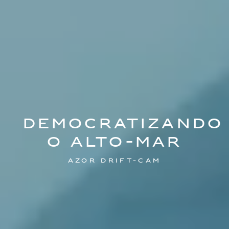
Democratizando
o alto-mar
Azor drift-cam