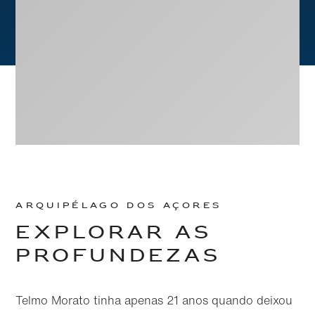
Arquipélago dos Açores
Ir
Explorar as
Ir
diretamente
diretamente
para o
para o
profundezas
conteúdo
rodapé
principal
Telmo Morato tinha apenas 21 anos quando deixou