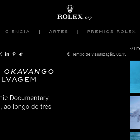
Ciência
Artes
Prêmios Rolex
Ví
Tempo de visualização:
02:15
E OKAVANGO
ELVAGEM
phic Documentary
o, ao longo de três