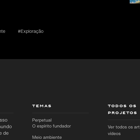
nte
#Exploração
TEMAS
TODOS OS
PROJETOS
osso
Perpetual
 mundo
O espírito fundador
Ver todos os art
e de
vídeos
Meio ambiente