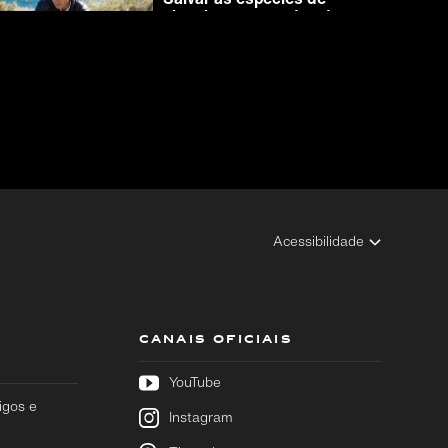
pinguins ameaçadas de
extinção - Vídeo
01:00
Acessibilidade
CANAIS OFICIAIS
YouTube
igos e
Instagram