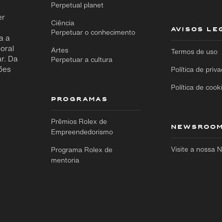
Perpetual planet
er
Ciência
AVISOS LE
Perpetuar o conhecimento
a a
oral
Artes
Termos de uso
r. Da
Perpetuar a cultura
ões
Política de priv
Política de cook
PROGRAMAS
Prêmios Rolex de
NEWSROO
Empreendedorismo
Visite a nossa
Programa Rolex de
mentoria
Ir
Ir
diretamente
diretamente
para o
para o
conteúdo
rodapé
principal