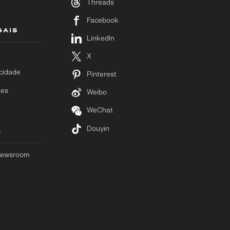
Threads
Facebook
GAIS
LinkedIn
X
acidade
Pinterest
ies
Weibo
WeChat
Douyin
M
 Newsroom