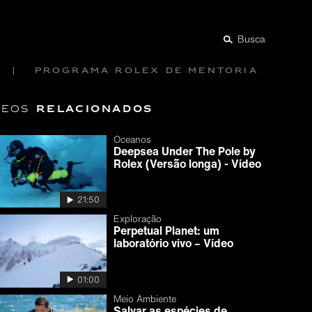
Busca
Programa Rolex de mentoria
relacionados
deos
Oceanos
Deepsea Under The Pole by
Rolex (Versão longa) - Vídeo
21:50
Exploração
Perpetual Planet: um
laboratório vivo – Vídeo
01:00
Meio Ambiente
Salvar as espécies de