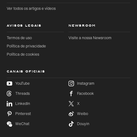
Ver todos os artigos e vídeos
AVISOS LEGAIS
NEWSROOM
Termos de uso
Visite a nossa Newsroom
Política de privacidade
Política de cookies
CANAIS OFICIAIS
YouTube
Instagram
Threads
Facebook
Ir
Ir
diretamente
diretamente
LinkedIn
X
para o
para o
conteúdo
rodapé
principal
Pinterest
Weibo
WeChat
Douyin