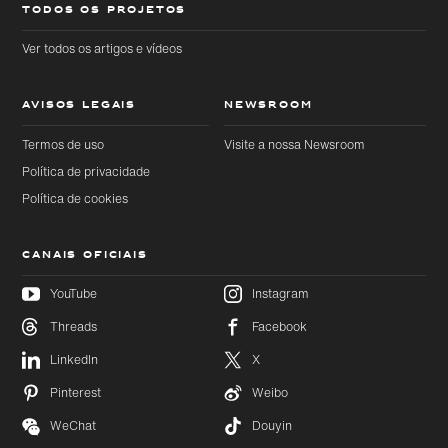
TODOS OS PROJETOS
Ver todos os artigos e vídeos
AVISOS LEGAIS
NEWSROOM
Termos de uso
Visite a nossa Newsroom
Política de privacidade
Política de cookies
CANAIS OFICIAIS
YouTube
Instagram
Threads
Facebook
Ir
Ir
diretamente
diretamente
LinkedIn
X
para o
para o
conteúdo
rodapé
principal
Pinterest
Weibo
WeChat
Douyin