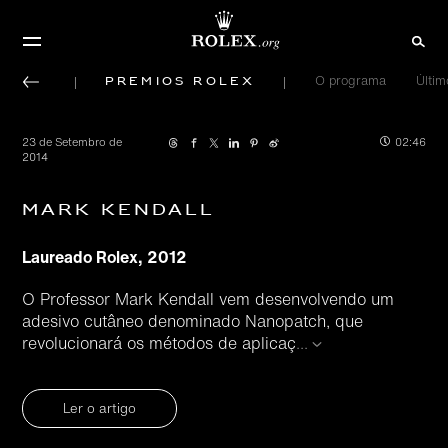
Prêmios Rolex
O programa
Últi
23 de Setembro de
02:46
2014
Mark Kendall
Laureado Rolex, 2012
O Professor Mark Kendall vem desenvolvendo um
adesivo cutâneo denominado Nanopatch, que
revolucionará os métodos de aplicaç
...
Ler o artigo