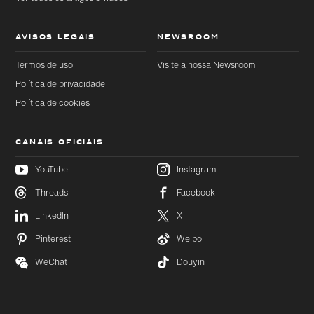
AVISOS LEGAIS
NEWSROOM
Termos de uso
Visite a nossa Newsroom
Política de privacidade
Política de cookies
CANAIS OFICIAIS
YouTube
Instagram
Threads
Facebook
Ir
Ir
diretamente
diretamente
LinkedIn
X
para o
para o
conteúdo
rodapé
Pinterest
Weibo
principal
WeChat
Douyin