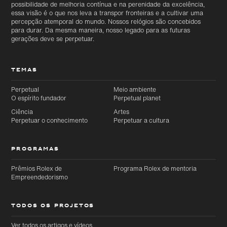
possibilidade de melhoria contínua e na perenidade da excelência,
essa visão é o que nos leva a transpor fronteiras e a cultivar uma
percepção atemporal do mundo. Nossos relógios são concebidos
para durar. Da mesma maneira, nosso legado para as futuras
gerações deve se perpetuar.
TEMAS
Perpetual
Meio ambiente
O espírito fundador
Perpetual planet
Ciência
Artes
Perpetuar o conhecimento
Perpetuar a cultura
PROGRAMAS
Prêmios Rolex de
Programa Rolex de mentoria
Empreendedorismo
TODOS OS PROJETOS
Ver todos os artigos e vídeos