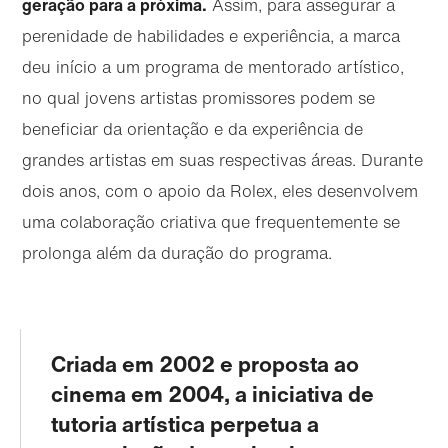
geração para a próxima.
Assim, para assegurar a
perenidade de habilidades e experiência, a marca
deu início a um programa de mentorado artístico,
no qual jovens artistas promissores podem se
beneficiar da orientação e da experiência de
grandes artistas em suas respectivas áreas. Durante
dois anos, com o apoio da Rolex, eles desenvolvem
uma colaboração criativa que frequentemente se
prolonga além da duração do programa.
Ir
Ir
Criada em 2002 e proposta ao
diretamente
diretamente
para o
para o
cinema em 2004, a iniciativa de
conteúdo
rodapé
principal
tutoria artística perpetua a