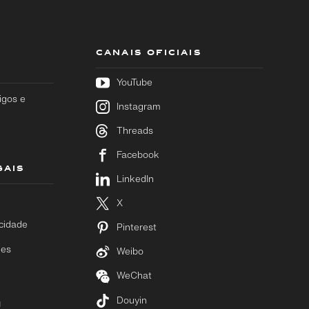
CANAIS OFICIAIS
YouTube
igos e
Instagram
Threads
Facebook
GAIS
LinkedIn
X
acidade
Pinterest
ies
Weibo
WeChat
Douyin
M