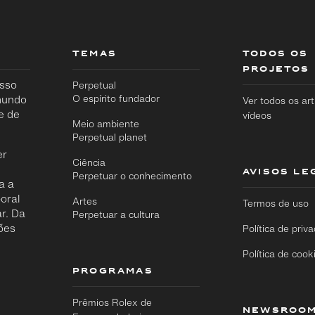
TEMAS
TODOS OS
PROJETOS
osso
Perpetual
 mundo
O espírito fundador
Ver todos os art
e de
vídeos
Meio ambiente
Perpetual planet
er
Ciência
AVISOS LE
Perpetuar o conhecimento
a a
oral
Artes
Termos de uso
Ir
r. Da
Perpetuar a cultura
Ir
diretamente
ões
diretamente
Política de priv
para o
para o
conteúdo
rodapé
Política de cook
principal
PROGRAMAS
Prêmios Rolex de
NEWSROO