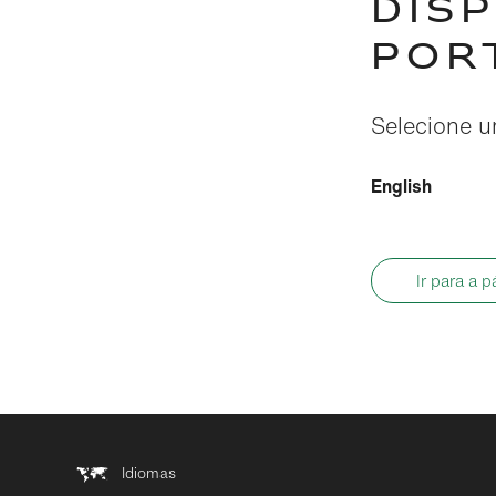
DIS
POR
Selecione um
English
Ir para a p
Idiomas