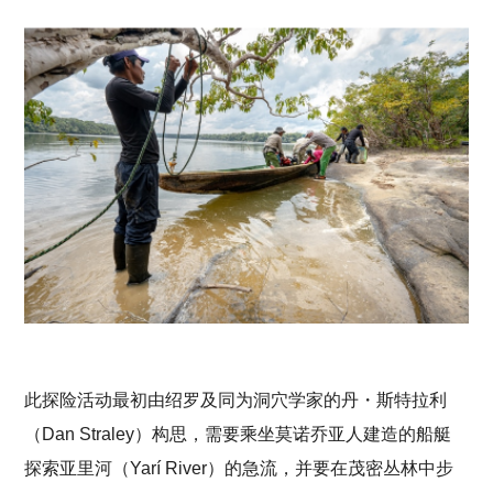
此探险活动最初由绍罗及同为洞穴学家的丹・斯特拉利
（Dan Straley）构思，需要乘坐莫诺乔亚人建造的船艇
探索亚里河（Yarí River）的急流，并要在茂密丛林中步