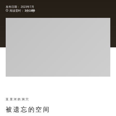
发布日期：
2023年7月
阅读需时：
3分19秒
跳
至
跳
主
至
要
页
亚里河的洞穴
内
尾
容
被遗忘的空间