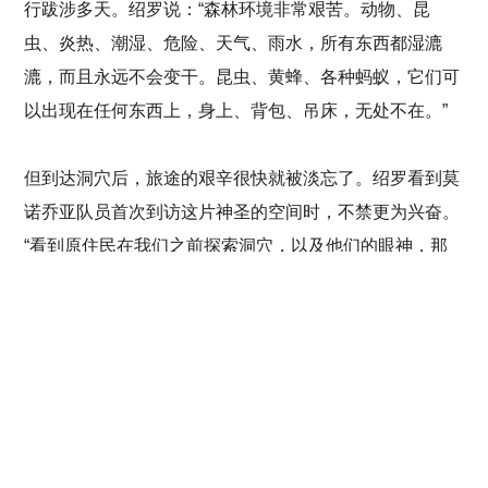
行跋涉多天。绍罗说：“森林环境非常艰苦。动物、昆
虫、炎热、潮湿、危险、天气、雨水，所有东西都湿漉
漉，而且永远不会变干。昆虫、黄蜂、各种蚂蚁，它们可
以出现在任何东西上，身上、背包、吊床，无处不在。”
但到达洞穴后，旅途的艰辛很快就被淡忘了。绍罗看到莫
诺乔亚队员首次到访这片神圣的空间时，不禁更为兴奋。
“看到原住民在我们之前探索洞穴，以及他们的眼神，那
种感觉真是太棒了。我们经历的每个挑战及不适，都被兴
文章
下一个项目
奋情绪淹没。”
分享此页面
已选择的文章