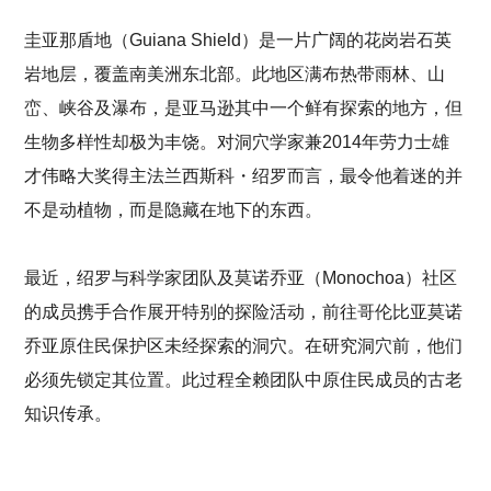
圭亚那盾地（Guiana Shield）是一片广阔的花岗岩石英
岩地层，覆盖南美洲东北部。此地区满布热带雨林、山
峦、峡谷及瀑布，是亚马逊其中一个鲜有探索的地方，但
生物多样性却极为丰饶。对洞穴学家兼2014年劳力士雄
才伟略大奖得主法兰西斯科・绍罗而言，最令他着迷的并
不是动植物，而是隐藏在地下的东西。
最近，绍罗与科学家团队及莫诺乔亚（Monochoa）社区
的成员携手合作展开特别的探险活动，前往哥伦比亚莫诺
乔亚原住民保护区未经探索的洞穴。在研究洞穴前，他们
必须先锁定其位置。此过程全赖团队中原住民成员的古老
知识传承。