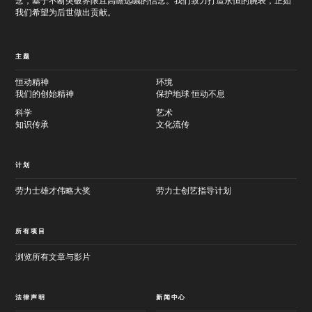
念，基于不断突破界限且高瞻远瞩的信念。我们致力打造永恒的腕表，正如
我们希望为后世做出贡献。
主题
恒动精神
环境
我们的创始精神
保护地球 恒动不息
科学
艺术
知识传承
文化流传
计划
劳力士雄才伟略大奖
劳力士创艺指导计划
所有项目
浏览所有文章与影片
法律声明
新闻中心