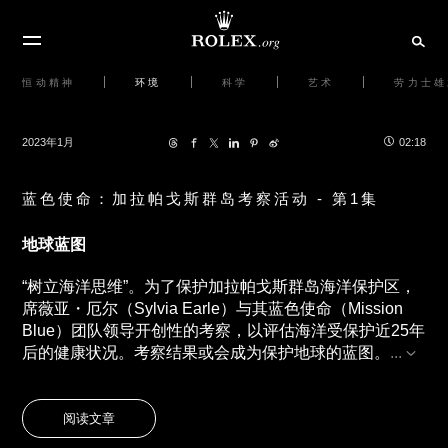
恒动精神
环境
科学
艺术
劳力士雄
2023年1月
02:18
蓝色使命：加拉帕戈斯群岛考察活动 - 第1集
地球蓝图
“树立海洋思维”。为了保护加拉帕戈斯群岛海洋保护区，
席薇亚・厄尔（Sylvia Earle）与其蓝色使命（Mission
Blue）团队领导开创性的考察，以评估海洋受保护近25年
后的健康状况。考察结果或会成为保护地球的蓝图。
...
阅读文章