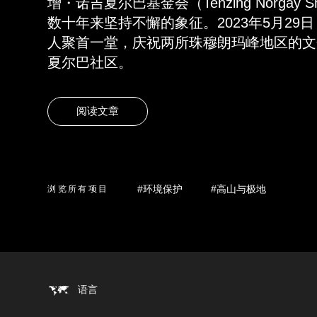
增・诺吉夏尔巴基金会（Tenzing Norgay She
数十年来坚持不懈的象征。2023年5月29
人聚首一堂，庆祝两所珠穆朗玛峰地区的文
夏尔巴社区。
阅读文章
#环境保护
#高山与极地
浏览所有项目
语言