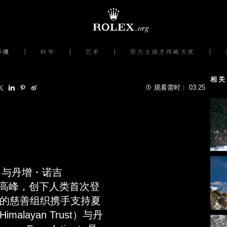
环境
科学
艺术
劳力士雄才伟略大奖
相关
观看需时：
03:25
ry）与丹增・诺吉
世界最高峰，创下人类首次登
的慈善组织携手支持夏
ayan Trust）与丹