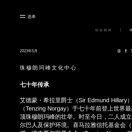
选单
恒动精神
2023年5月
珠穆朗玛峰文化中心
七十年传承
艾德蒙・希拉里爵士（Sir Edmund Hilla
（Tenzing Norgay）于七十年前登上
顶珠穆朗玛峰的壮举。时至今日，二人成立
尔巴人及保护环境。喜马拉雅信托基金会（Himal