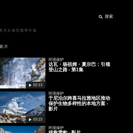
搜索
劳力士创艺指导计划
影片
环境保护
达瓦・杨祖姆・夏尔巴：引领
登山之路 - 第1集
02:13
环境保护
于尼泊尔跨喜马拉雅地区推动
保护生物多样性的本地方案 -
影片
03:15
环境保护
拯救雪豹 - 影片