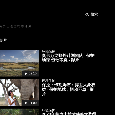
搜索
劳力士创艺指导计划
影片
环境保护
奥卡万戈野外计划团队 - 保护
地球 恒动不息 - 影片
02:15
环境保护
保拉・卡胡姆布：捍卫大象权
益 - 保护地球，恒动不息 - 影
片
01:00
环境保护
2023年劳力士雄才伟略大奖得