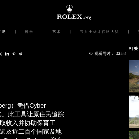
环境
科学
艺术
劳力士雄才伟略大奖
相关
观看需时：
03:58
rg）凭借Cyber​​
大奖。此工具让原住民追踪
取收入并协助保育工
万次，遍及近二百个国家及地