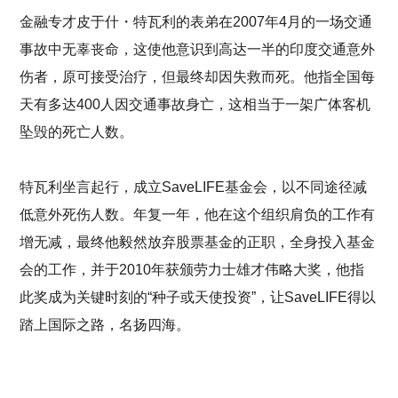
金融专才皮于什・特瓦利的表弟在2007年4月的一场交通
事故中无辜丧命，这使他意识到高达一半的印度交通意外
伤者，原可接受治疗，但最终却因失救而死。他指全国每
天有多达400人因交通事故身亡，这相当于一架广体客机
坠毁的死亡人数。
特瓦利坐言起行，成立SaveLIFE基金会，以不同途径减
低意外死伤人数。年复一年，他在这个组织肩负的工作有
增无减，最终他毅然放弃股票基金的正职，全身投入基金
会的工作，并于2010年获颁劳力士雄才伟略大奖，他指
此奖成为关键时刻的“种子或天使投资”，让SaveLIFE得以
踏上国际之路，名扬四海。