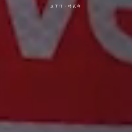
皮于什・特瓦利