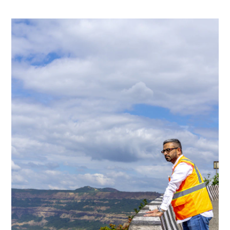
跳
至
跳
主
至
要
页
内
尾
容