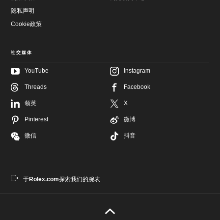
隐私声明
Cookie政策
社交媒体
YouTube
Instagram
Threads
Facebook
跳
至
跳
领英
X
主
至
要
页
Pinterest
微博
内
尾
容
微信
抖音
于
Rolex.com
探索我们的腕表