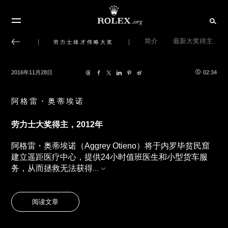
简介
最新大奖得主
劳力士雄才伟略大奖
2016年11月28日
02:34
阿格雷・奥蒂埃诺
劳力士大奖得主，
2012
年
阿格雷
・
奥蒂埃诺（
Aggrey Otieno
）将于内罗毕贫民窟
建立遥距医疗中心，提供
24
小时值班医生和小型货车服
务，从而拯救无法获得
...
阅读文章