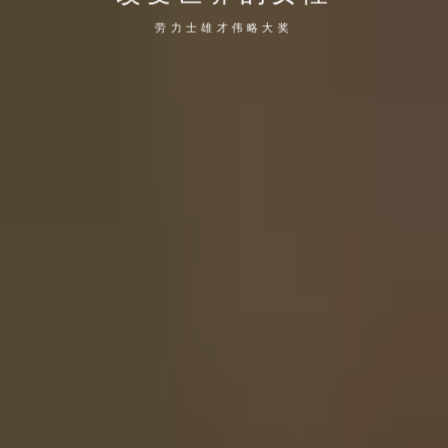
劳力士雄才伟略大奖