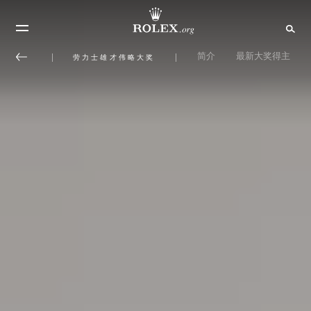
简介
最新大奖得主
劳力士雄才伟略大奖