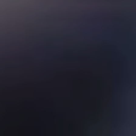
跳
至
跳
主
至
要
页
内
尾
容