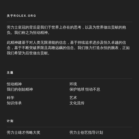
关于ROLEX.ORG
劳力士皇冠的背后是我们于世界上存在的思考，以及为世界做出贡献的抱
负。我们称之为恒动精神。
此精神建基于对人类无限潜能的信念，基于持续追求进步及恒久卓越的信
念，基于不断突破界限且高瞻远瞩的信念。我们致力打造永恒的腕表，正如
我们希望为后世做出贡献。
主题
恒动精神
环境
我们的创始精神
保护地球 恒动不息
科学
艺术
知识传承
文化流传
计划
劳力士雄才伟略大奖
劳力士创艺指导计划