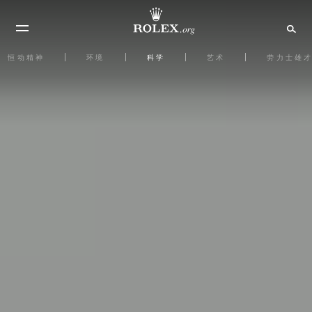
恒动精神
环境
科学
艺术
劳力士雄