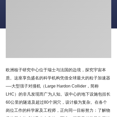
欧洲核子研究中心位于瑞士与法国的边境，探究宇宙本
质。这座享负盛名的科学机构凭借全球最大的粒子加速器
跳
──大型强子对撞机（Large Hardon Collider，简称
至
跳
主
至
LHC）的非凡发现而广为人知。该中心的地下设施包括长
要
页
内
尾
60公里的隧道及超过80个洞穴，设计极为复杂。在各个
容
岗位工作的科学家及工程师，正向同一目标努力：了解物