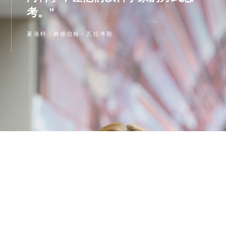
考。”
夏洛特・林德伯格・瓦拉考勒
文章
下一个项目
分享此页面
已选择的文章