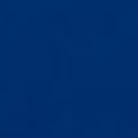
跳
至
跳
主
至
要
頁
內
尾
容