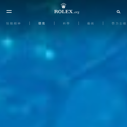
恒動精神
環境
科學
藝術
勞力士雄