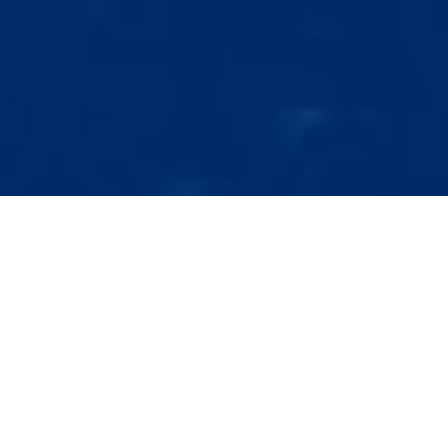
文章
下一個項目
分享此頁面
已選擇的文章
瀏覽藍色使命文章
環境保護
環境保護
亞速爾群島的鯨魚咖啡
守護地球的藍色心臟