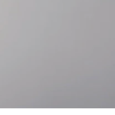
跳
至
跳
主
至
要
頁
內
尾
容