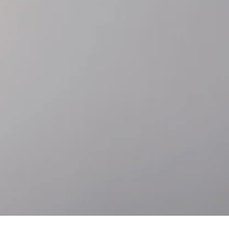
跳
至
跳
主
至
要
頁
內
尾
容