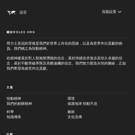
頁面設置
語言
關於ROLEX.ORG
勞力士皇冠的背後是我們於世界上存在的思維，以及為世界作出貢獻的抱
負。我們稱之為恒動精神。
此精神建基於對人類無限潛能的信念，基於持續追求進步及恒久卓越的信
念，基於不斷突破界限且高瞻遠矚的信念。我們致力製造永恒的腕錶，正如
我們希望為後世作出貢獻。
主題
恒動精神
環境
我們的創辦精神
保護地球 恒動不息
科學
藝術
知識傳承
文化流傳
計劃