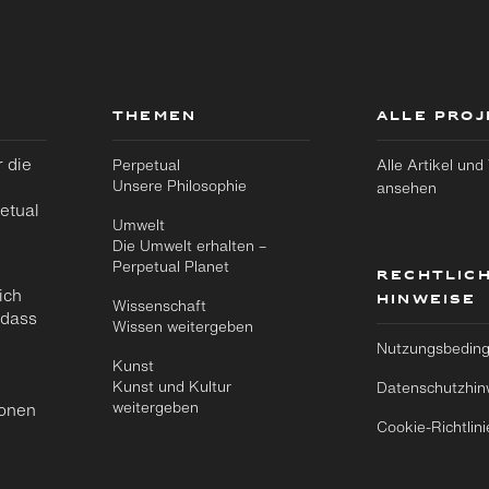
THEMEN
ALLE PRO
 die
Perpetual
Alle Artikel und
Unsere Philosophie
ansehen
etual
Umwelt
Die Umwelt erhalten –
Perpetual Planet
RECHTLIC
ich
HINWEISE
Zu
Zu
Wissenschaft
 dass
Hauptinhalt
Footer
Wissen weitergeben
wechseln
wechseln
Nutzungsbedin
Kunst
Kunst und Kultur
Datenschutzhin
weitergeben
ionen
Cookie-Richtlini