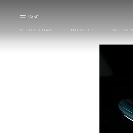
Menü
Perpetual
Umwelt
Wisse