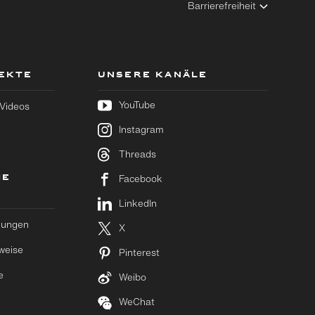
Barrierefreiheit
JEKTE
UNSERE KANÄLE
YouTube
 Videos
Instagram
Threads
HE
Facebook
LinkedIn
gungen
X
weise
Pinterest
e
Weibo
WeChat