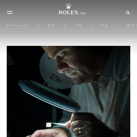
Perpetual
환경
과학
예술
롤렉