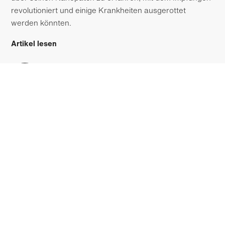
revolutioniert und einige Krankheiten ausgerottet
werden könnten.
Artikel lesen
Jetzt anhören — 20:36 min
21. Februar 2020
Episode 10 – Andrew McGonigle
Wir sprechen mit dem Vulkano­logen Andrew McGonigle
über die Techno­logie, die er entwickelt hat, um ins Innere
von Vulkanen zu blicken, wo er eine Inspiration findet
und wie die Vulkano­logie auch ins Weltall führen kann.
Artikel lesen