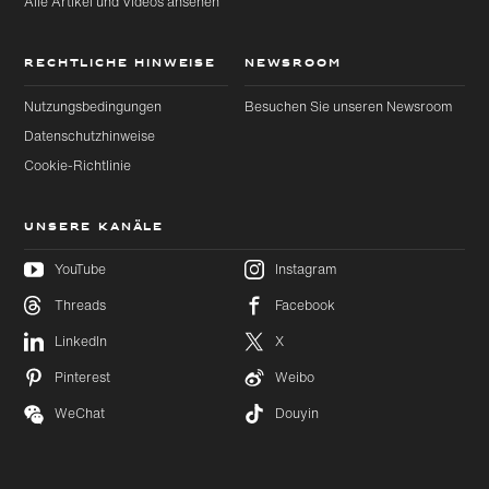
Alle Artikel und Videos ansehen
RECHTLICHE HINWEISE
NEWSROOM
Nutzungsbedingungen
Besuchen Sie unseren Newsroom
Datenschutzhinweise
Cookie-Richtlinie
UNSERE KANÄLE
YouTube
Instagram
Threads
Facebook
Zu
Zu
LinkedIn
X
Hauptinhalt
Footer
wechseln
wechseln
Pinterest
Weibo
WeChat
Douyin