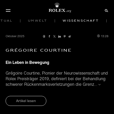
etual
Umwelt
Wissenschaft
Oktober 2025
13:28
Grégoire Courtine
Ein Leben in Bewegung
Grégoire Courtine, Pionier der Neuro­wissenschaft und
Rolex Preisträger 2019, definiert bei der Behandlung
schwerer Rückenmarks­verletzungen die Grenz
...
Artikel lesen