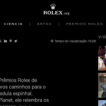
Ciência
Artes
Prêmios Rolex
Ví
Tempo de visualização:
13:28
Prêmios Rolex de
ovos caminhos para o
edula espinhal.
Planet, ele relembra os