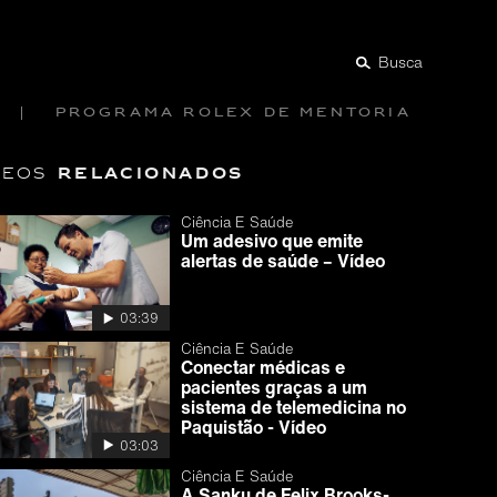
Busca
Programa Rolex de mentoria
relacionados
deos
Ciência E Saúde
Um adesivo que emite
alertas de saúde – Vídeo
03:39
Ciência E Saúde
Conectar médicas e
pacientes graças a um
sistema de telemedicina no
Paquistão - Vídeo
03:03
Ciência E Saúde
A Sanku de Felix Brooks-