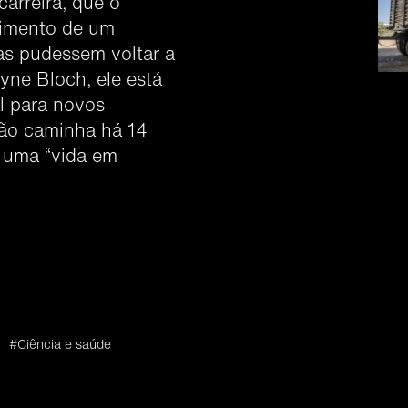
carreira, que o
vimento de um
as pudessem voltar a
lyne Bloch, ele está
al para novos
não caminha há 14
a uma “vida em
#Ciência e saúde