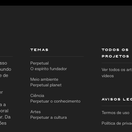
TEMAS
TODOS OS
PROJETOS
osso
Perpetual
 mundo
O espírito fundador
Ver todos os art
e de
vídeos
Meio ambiente
Perpetual planet
er
Ciência
AVISOS LE
Perpetuar o conhecimento
a a
oral
Artes
Termos de uso
r. Da
Perpetuar a cultura
ões
Política de priv