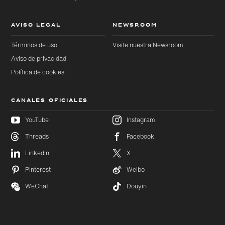
AVISO LEGAL
NEWSROOM
Términos de uso
Visite nuestra Newsroom
Aviso de privacidad
Política de cookies
CANALES OFICIALES
YouTube
Instagram
Threads
Facebook
Ir
Ir
directamente
directamente
LinkedIn
X
al contenido
al pie de
principal
página
Pinterest
Weibo
WeChat
Douyin