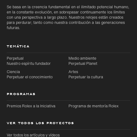
Se basa en la creencia fundamental en el ilimitado potencial humano,
en la constante evolución, en sobrepasar continuamente los límites
con una perspectiva a largo plazo. Nuestros relojes están creados
para perdurar; tanto como nuestra contribución a las generaciones
futuras.
TEMÁTICA
Perpetual
Medio ambiente
Nuestro espíritu fundador
Perpetual Planet
Ciencia
Artes
Perpetuar el conocimiento
Perpetuar la cultura
PROGRAMAS
Premios Rolex a la Iniciativa
Programa de mentoría Rolex
VER TODOS LOS PROYECTOS
Ver todos los artículos y vídeos