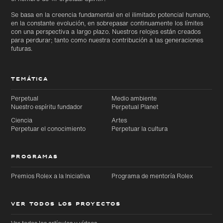
Se basa en la creencia fundamental en el ilimitado potencial humano,
en la constante evolución, en sobrepasar continuamente los límites
con una perspectiva a largo plazo. Nuestros relojes están creados
para perdurar; tanto como nuestra contribución a las generaciones
futuras.
TEMÁTICA
Perpetual
Medio ambiente
Nuestro espíritu fundador
Perpetual Planet
Ciencia
Artes
Perpetuar el conocimiento
Perpetuar la cultura
PROGRAMAS
Premios Rolex a la Iniciativa
Programa de mentoría Rolex
VER TODOS LOS PROYECTOS
Ver todos los artículos y vídeos