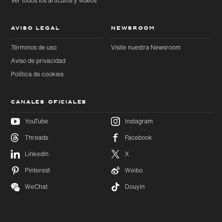
AVISO LEGAL
NEWSROOM
Términos de uso
Visite nuestra Newsroom
Aviso de privacidad
Política de cookies
CANALES OFICIALES
YouTube
Instagram
Threads
Facebook
Ir
Ir
directamente
directamente
LinkedIn
X
al contenido
al pie de
principal
página
Pinterest
Weibo
WeChat
Douyin