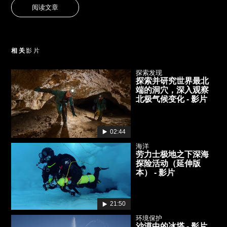
阅读文章
相关
影片
探索发现
探索并研究世界最北
端的洞穴，深入观察
北极气候变化 - 影片
02:44
海洋
劳力士极地之下深海
探险活动（延伸版
本） - 影片
21:50
环境保护
沙漠中的冰塔 - 影片