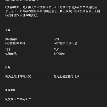
此精神建基于对人类无限潜能的信念，基于持续追求进步及恒久卓越的信
念，基于不断突破界限且高瞻远瞩的信念。我们致力打造永恒的腕表，正如
我们希望为后世做出贡献。
主题
恒动精神
环境
我们的创始精神
保护地球 恒动不息
科学
艺术
知识传承
文化流传
计划
劳力士雄才伟略大奖
劳力士创艺指导计划
所有项目
浏览所有文章与影片