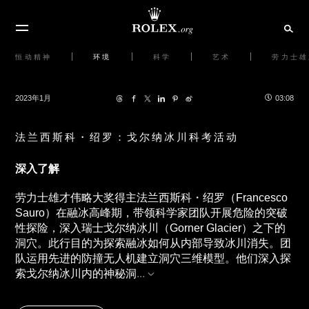
恒动精神
环境
科学
艺术
劳力士雄
2023年1月
03:08
法兰西斯科・绍罗：戈尔纳冰川科考活动
深入了解
劳力士雄才伟略大奖得主法兰西斯科・绍罗（Francesco
Sauro）在融冰高峰期，带领科学家团队开展危险的突破
性探险，深入瑞士戈尔纳冰川（Gorner Glacier）之下的
洞穴。此行目的为探索融冰如何从内部导致冰川消失。团
队运用先进的防撞无人机建立洞穴三维模型。他们深入探
索戈尔纳冰川内的神秘洞
...