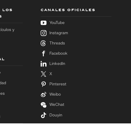
 LOS
CANALES OFICIALES
S
YouTube
tículos y
Instagram
Threads
Facebook
AL
LinkedIn
o
X
idad
Pinterest
ies
Weibo
WeChat
Douyin
M
 Newsroom