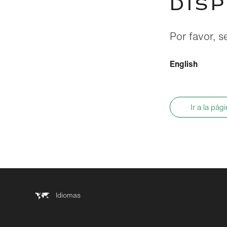
DIS
Por favor, s
English
Ir a la pág
Idiomas