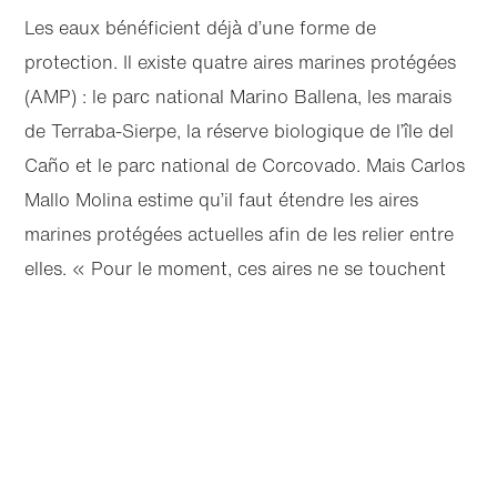
Les eaux bénéficient déjà d’une forme de
protection. Il existe quatre aires marines protégées
(AMP) : le parc national Marino Ballena, les marais
de Terraba-Sierpe, la réserve biologique de l’île del
Caño et le parc national de Corcovado. Mais Carlos
Mallo Molina estime qu’il faut étendre les aires
marines protégées actuelles afin de les relier entre
elles. « Pour le moment, ces aires ne se touchent
pas, la vie marine est donc vulnérable dans les
Articles
Suivant
espaces laissés sans protection », explique‑t‑il. Si
Partager cette page
nous voulons protéger efficacement la vie marine
qui passe par les eaux du Costa Rica, toute cette
Article sélectionné
zone doit être soigneusement protégée ».