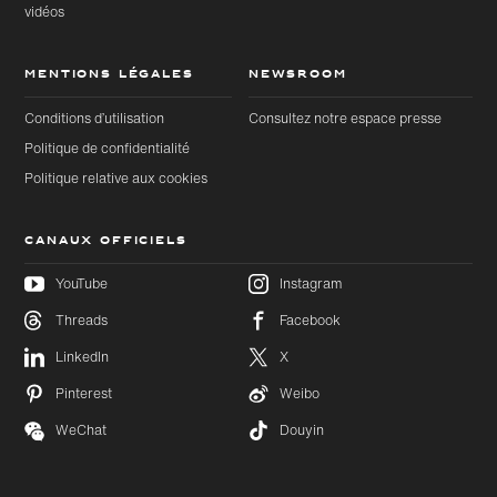
vidéos
MENTIONS LÉGALES
NEWSROOM
Conditions d’utilisation
Consultez notre espace presse
Politique de confidentialité
Politique relative aux cookies
CANAUX OFFICIELS
YouTube
Instagram
Threads
Facebook
Accéder
Accéder
au
LinkedIn
X
au bas
contenu
de page
principal
Pinterest
Weibo
WeChat
Douyin