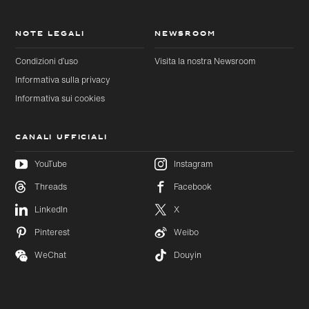
NOTE LEGALI
NEWSROOM
Condizioni d’uso
Visita la nostra Newsroom
Informativa sulla privacy
Informativa sui cookies
CANALI UFFICIALI
YouTube
Instagram
Threads
Facebook
Passa al
Passa
LinkedIn
X
contenuto
al
principale
footer
Pinterest
Weibo
WeChat
Douyin