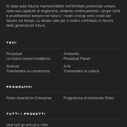
Si basa sulla fiducia imprescindibile nell’illimitato potenziale umano,
nella sua capacità di migliorarsi, sfidando continuamente i propri limiti
e proiettandosi sempre nel futuro. I nostri orologi sono creati per
durare nel tempo. Lo stesso vale per il nostro contributo in favore
delle generazioni future.
TEMI
Perpetual
Ambiente
La nostra visione fondatrice
Perpetual Planet
Scienza
Arte
Tramandare la conoscenza
Tramandare la cultura
PROGRAMMI
Rolex Awards for Enterprise
Programma di mentorato Rolex
TUTTI I PROGETTI
Vedi tutti gli articoli e i film