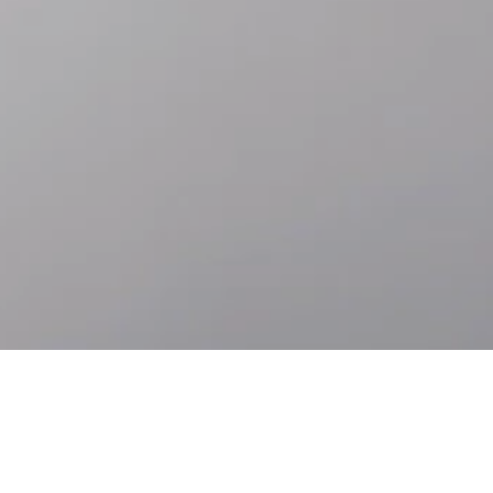
Accéder
Accéder
au
au bas
contenu
de page
principal
Accessibilité
Langues
À PROPOS DE ROLEX.ORG