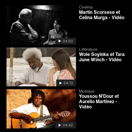
Cinéma
Martin Scorsese et
Celina Murga - Vidéo
04:50
Littérature
Wole Soyinka et Tara
June Winch - Vidéo
04:13
Musique
Youssou N’Dour et
Aurelio Martínez -
Vidéo
04:42