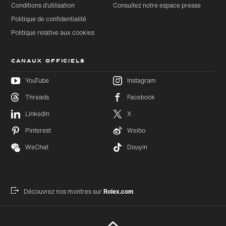
Conditions d’utilisation
Consultez notre espace presse
Politique de confidentialité
Politique relative aux cookies
CANAUX OFFICIELS
YouTube
Instagram
Threads
Facebook
Accéder
Accéder
LinkedIn
X
au
au bas
contenu
de page
Pinterest
Weibo
principal
WeChat
Douyin
Découvrez nos montres sur
Rolex.com