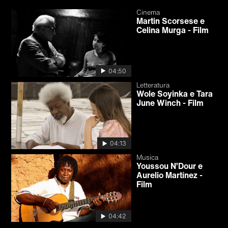
Cinema
Martin Scorsese e
Celina Murga - Film
04:50
Letteratura
Wole Soyinka e Tara
June Winch - Film
04:13
Musica
Youssou N’Dour e
Aurelio Martínez -
Film
04:42