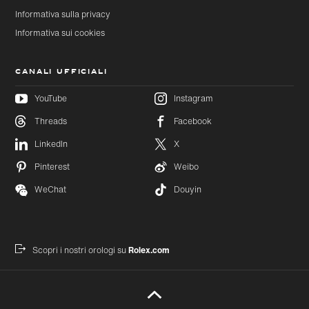
Informativa sulla privacy
Informativa sui cookies
CANALI UFFICIALI
YouTube
Instagram
Threads
Facebook
LinkedIn
X
Passa al
Passa
contenuto
al
principale
footer
Pinterest
Weibo
WeChat
Douyin
Scopri i nostri orologi su
Rolex.com